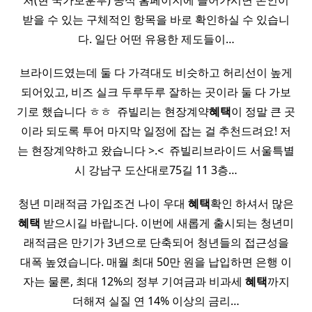
처(현 국가보훈부) 공식 홈페이지에 들어가시면 본인이
받을 수 있는 구체적인 항목을 바로 확인하실 수 있습니
다. 일단 어떤 유용한 제도들이…
브라이드였는데 둘 다 가격대도 비슷하고 허리선이 높게
되어있고, 비즈 실크 두루두루 잘하는 곳이라 둘 다 가보
기로 했습니다 ㅎㅎ ​ 쥬빌리는 현장계약
혜택
이 정말 큰 곳
이라 되도록 투어 마지막 일정에 잡는 걸 추천드려요! 저
는 현장계약하고 왔습니다 >.< ​ 쥬빌리브라이드 서울특별
시 강남구 도산대로75길 11 3층…
청년 미래적금 가입조건 나이 우대
혜택
확인 하셔서 많은
혜택
받으시길 바랍니다. 이번에 새롭게 출시되는 청년미
래적금은 만기가 3년으로 단축되어 청년들의 접근성을
대폭 높였습니다. 매월 최대 50만 원을 납입하면 은행 이
자는 물론, 최대 12%의 정부 기여금과 비과세
혜택
까지
더해져 실질 연 14% 이상의 금리…