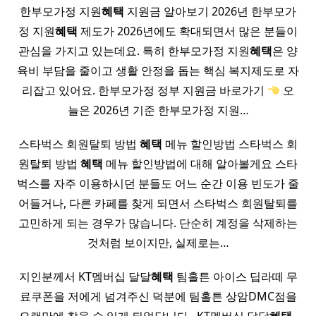
한부모가정 지원
혜택
지원금 알아보기 2026년 한부모가
정 지원
혜택
제도가 2026년에도 확대되면서 많은 분들이
관심을 가지고 있는데요. 특히 한부모가정 지원
혜택
은 양
육비 부담을 줄이고 생활 안정을 돕는 핵심 복지제도로 자
리잡고 있어요. 한부모가정 정부 지원금 바로가기
오
늘은 2026년 기준 한부모가정 지원…
스타벅스 회원탈퇴 방법
혜택
메뉴 할인방법 스타벅스 회
원탈퇴 방법
혜택
메뉴 할인방법에 대해 알아볼게요 스타
벅스를 자주 이용하시던 분들도 어느 순간 이용 빈도가 줄
어들거나, 다른 카페를 찾게 되면서 스타벅스 회원탈퇴를
고민하게 되는 경우가 많습니다. 단순히 계정을 삭제하는
것처럼 보이지만, 실제로는…
지인분께서 KT멤버십 달달
혜택
팀홀튼 아이스 딥라떼 무
료쿠폰을 저에게 넘겨주신 덕분에 팀홀튼 상암DMC점을