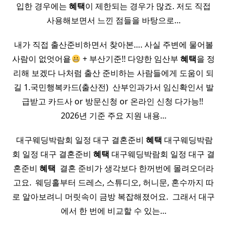
입한 경우에는
혜택
이 제한되는 경우가 많죠. 저도 직접
사용해보면서 느낀 점들을 바탕으로…
내가 직접 출산준비하면서 찾아본…. 사실 주변에 물어볼
사람이 없엇어욭
+ 부산기준!! 다양한 임산부
혜택
을 정
리해 보겠다 나처럼 출산 준비하는 사람들에게 도움이 되
길 1.국민행복카드(출산전) ​ 산부인과가서 임신확인서 발
급받고 카드사 or 방문신청 or 온라인 신청 다가능!! ​
2026년 기준 주요 지원 내용…
​ 대구웨딩박람회 일정 대구 결혼준비
혜택
대구웨딩박람
회 일정 대구 결혼준비
혜택
대구웨딩박람회 일정 대구 결
혼준비
혜택
​ 결혼 준비가 생각보다 한꺼번에 몰려오더라
고요. ​ 웨딩홀부터 드레스, 스튜디오, 허니문, 혼수까지 따
로 알아보려니 머릿속이 금방 복잡해졌어요. ​ 그래서 대구
에서 한 번에 비교할 수 있는…