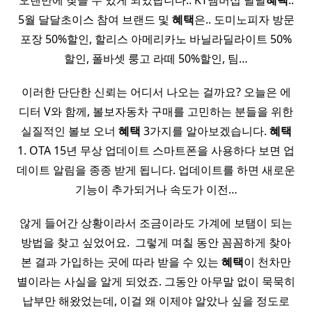
오랜만에 찾을 수 있게 되었답니다.. KT멤버십 달달
혜택
..
5월 달달초이스 참여 브랜드 및
혜택
은.. 도미노피자 방문
포장 50%할인, 할리스 아메리카노 바닐라딜라이트 50%
할인, 폴바셋 룽고 라떼 50%할인, 팀…
이러한 단단한 신뢰는 어디서 나오는 걸까요? 오늘은 에
디터 V와 함께, 볼보자동차 구매를 고민하는 분들을 위한
실질적인 볼보 오너
혜택
3가지를 알아보겠습니다.
혜택
1. OTA 15년 무상 업데이트 스마트폰을 사용하다 보면 업
데이트 알림을 종종 받게 됩니다. 업데이트를 하면 새로운
기능이 추가되거나 속도가 이전…
않게 들어간 상황이라서 조금이라도 가계에 보탬이 되는
방법을 찾고 싶었어요. ​ 그렇게 며칠 동안 꼼꼼하게 찾아
본 결과 가입하는 곳에 따라 받을 수 있는
혜택
이 천차만
별이라는 사실을 알게 되었죠. 그동안 아무말 없이 묵묵히
납부만 해왔었는데, 이걸 왜 이제야 알았나 싶을 정도로