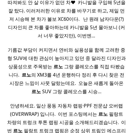
따져봐도 안 살 이유가 없던 차♥ ​ 카니발을 구입해 5년을
잘 탔다. 이러저러한 이유로 차를 바꾸기로 하고, 제일 먼
저 시승해 본 차가 볼보 XC60이다. ​ ​ 난 원래 남자다운(?)
디자인의 큰 차를 좋아하는데 카니발을 5년 몰아보니 (커
서 너무 좋았지만), 이번엔…
기름값 부담이 커지면서 연비와 실용성을 함께 고려한 중
형 SUV에 대한 관심이 높아지고 있던 중 달라진 디자인과
상품성으로 주목받는
르노
그랑 콜레오스를 직접 타봤습
니다. ​
르노
의 XM3를 4년 운행하다 정리 후 다시 찾은 전
시장은 느낌이 사뭇 달랐는데요. ​ 오늘은 새롭게 돌아온
르노
SUV 그랑 콜레오스를 시승…
안녕하세요. 일산 풍동 자동차 랩핑·PPF 전문샵 오버랩
(OVERWRAP) 입니다. ​ 이번 포스팅에서는
르노
필랑트
차량의 트렁크 투톤 랩핑 시공을 소개해드리겠습니다. ​ 이
번
르노
필랑트 트렁크 랩핑은 순정 상위 트림인 에스프리