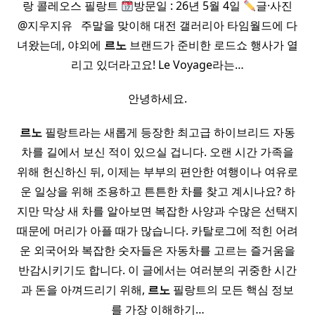
랑 콜레오스 필랑트
방문일 : 26년 5월 4일
글·사진
@지우지유 ​ ​ 주말을 맞이해 대전 갤러리아 타임월드에 다
녀왔는데, 야외에
르노
브랜드가 준비한 로드쇼 행사가 열
리고 있더라고요! Le Voyage라는…
안녕하세요.
르노
필랑트라는 새롭게 등장한 최고급 하이브리드 자동
차를 길에서 보신 적이 있으실 겁니다. 오랜 시간 가족을
위해 헌신하신 뒤, 이제는 부부의 편안한 여행이나 여유로
운 일상을 위해 조용하고 튼튼한 차를 찾고 계시나요? 하
지만 막상 새 차를 알아보면 복잡한 사양과 수많은 선택지
때문에 머리가 아플 때가 많습니다. 카탈로그에 적힌 어려
운 외국어와 복잡한 숫자들은 자동차를 고르는 즐거움을
반감시키기도 합니다. 이 글에서는 여러분의 귀중한 시간
과 돈을 아껴드리기 위해,
르노
필랑트의 모든 핵심 정보
를 가장 이해하기…