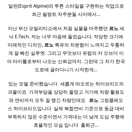
알핀(Esprit Alpine)의 투톤 스타일을 구현하는 작업으로
최근 필랑트 차주분들 사이에서…
지난 부산 모빌리티쇼에서 처음 실물을 마주했던
르노
세
닉 E-Tech. 저는 너무 마음에 들었습니다. 적당한 크기에
미래적인 디자인,
르노
특유의 차분함이 느껴지고 두툼하
게 잘 빠진 실루엣. 그리고 무엇보다 유럽의 카 오브더 이
어 타이틀로부터 나오는 신뢰감까지. 그런데 그 차가 한국
도로에 굴러다니기 시작한게…
있는 모델 준비했습니다 ​ 새롭게 떠오르는 하이브리드의
괴물이죠 ​ 가격부담을 상당히 줄였고 거기에 차량 활용도
와 연비까지 모두 잘 챙긴 차량인데요 ​ ​
르노
그랑콜레오
스 하이브리드입니다 ​ 실제 복합연비 기준으로 동급 대비
부족하지 않은 수준이면서 가격대는 더 낮게 도심 주행에
효율적인 모습 입니다 ​ 출퇴근…