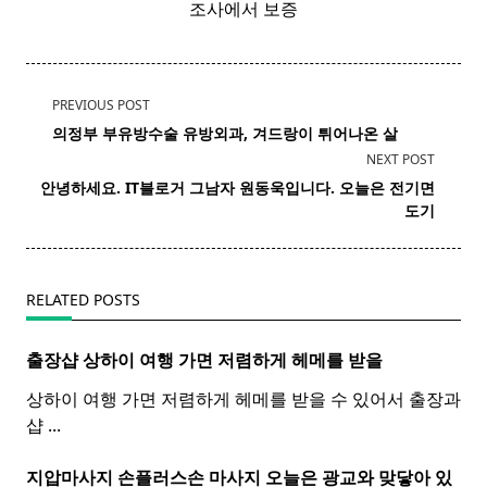
조사에서 보증
<span
PREVIOUS POST
class="nav-
의정부 부유방수술 유방
외과
, 겨드랑이 튀어나온 살
subtitle
NEXT POST
screen-
안녕하세요. IT블로거 그남자 원동욱입니다. 오늘은 전기
면
reader-
도기
text">Page</span>
RELATED POSTS
출장샵 상하이 여행 가면 저렴하게 헤메를 받을
상하이 여행 가면 저렴하게 헤메를 받을 수 있어서 출장과
샵
...
지압마사지 손플러스손
마사지
오늘은 광교와 맞닿아 있