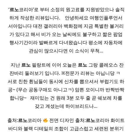
​ ‘
르노
코리아’로 부터 소정의 원고료를 지원받았으나 솔직
하게 작성한 리뷰입니다. ​ ​ ​ 안녕하세요 여행인플루언서
서아입니다 대전 갤러리아 백화점에 지금 특별한 볼거리
가 있다고 해서 비가 오는 날씨에도 불구하고 짧은 팝업
행사기간이라 발빠르게 다녀왔습니다 평소에 자동차에
관심이 많으시다면 이 소식이 무척…
​ ​ 지난
르노
필랑트에 이어 오늘은
르노
그랑 콜레오스 잔
잔바리 둘러보기 입니다. ※전문가 리뷰는 아닙니당 ㅋ ​ ​
서로 친한 횐님들이 동시에 신차를 뽑으셔서 부럽기도 하
공~ (무슨 공동구매도 아니고ㅋ) 암튼 모이니까 반짝반짝
합니당~ ​ ​ 재미있는 건 원래 3분 모두 줄 곧 쉐보레 차를
갖고 계셨는데 하이브리드나…
출처:
르노
코리아
전면 디자인 출처:
르노
코리아 화이트
바디와 블랙 디테일의 조합이 고급스럽고 세련된 분위기