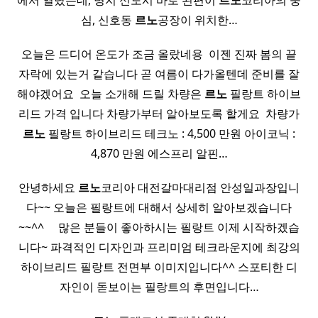
에서 열렸는데, 명지 신도시 바로 왼편이
르노
코리아의 중
심, 신호동
르노
공장이 위치한…
오늘은 드디어 온도가 조금 올랐네용 ​ 이젠 진짜 봄의 끝
자락에 있는거 같습니다 곧 여름이 다가올텐데 준비를 잘
해야겠어요 ​ 오늘 소개해 드릴 차량은
르노
필랑트 하이브
리드 가격 입니다 차량가부터 알아보도록 할게요 ​ 차량가
르노
필랑트 하이브리드 테크노 : 4,500 만원 아이코닉 :
4,870 만원 에스프리 알핀…
안녕하세요
르노
코리아 대전갈마대리점 안성일과장입니
다~~ 오늘은 필랑트에 대해서 상세히 알아보겠습니다
~~^^ ​ ​ ​ ​ 많은 분들이 좋아하시는 필랑트 이제 시작하겠습
니다~ 파격적인 디자인과 프리미엄 테크라운지에 최강의
하이브리드 필랑트 전면부 이미지입니다^^ 스포티한 디
자인이 돋보이는 필랑트의 후면입니다…