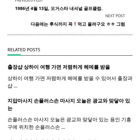
PREVIOUS POST
class="nav-
1986년 4월 13일, 오거스타 내셔널 골프클럽.
subtitle
NEXT POST
screen-
다음에는 후식까지 꼭
먹고 올려구요 ㅎㅎ 그럼
reader-
text">Page</span>
RELATED POSTS
출장샵 상하이 여행 가면 저렴하게 헤메를 받을
상하이 여행 가면 저렴하게 헤메를 받을 수 있어서 출장과
샵
...
지압마사지 손플러스손
마사지
오늘은 광교와 맞닿아 있
는
손플러스손 마사지 오늘은 광교와 맞닿아 있는 용인 기흥
구에 위치한 손플러스손
...