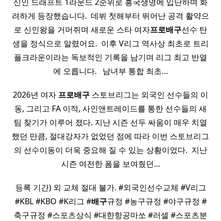
신인 드래프트 1라운드 2순위로 흥국생명에 입단하며 화
려하게 등장했습니다. ​ 데뷔 첫해부터 뛰어난 공격 활약으
로 신인왕을 거머쥐며 새로운 스타 여자
프로배구
선수 탄
생을 정식으로 알렸어요. ​ 이후 V리그 역사상 최초로 트리
플크라운이라는 독보적인 기록을 남기며 리그 최고 반열
에 오릅니다. ​ ​ 남녀부 통합 최초…
2026년 여자
프로배구
스토브리그는 외국인 선수들의 이
동, 그리고 FA 이적, 사인앤트레이드를 통한 선수들의 새
팀 찾기가 이루어 졌다. 지난 시즌 선두 싸움이 매우 치열
했던 만큼, 절대강자가 없었던 점에 따라 이번 스토브리그
의 선수이동이 더욱 중요해 질 수 있는 상황이었다. ​ 지난
시즌 여전한 폼을 보여줬던…
등록 기간) 외 교체 절대 불가. ​#외국인선수교체 #V리그
#KBL #KBO #K리그 #
배구
규정 #농구규정 #야구규정 #
축구규정 #스포츠상식 #대한항공마쏘 #러셀 #스포츠분