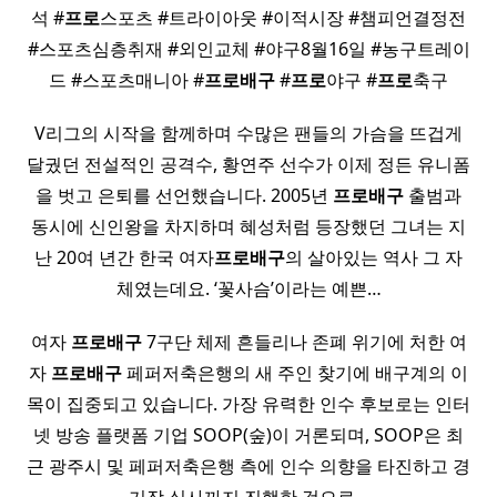
석 #
프로
스포츠 #트라이아웃 #이적시장 #챔피언결정전
#스포츠심층취재 #외인교체 #야구8월16일 #농구트레이
드 #스포츠매니아 #
프로배구
#
프로
야구 #
프로
축구
V리그의 시작을 함께하며 수많은 팬들의 가슴을 뜨겁게
달궜던 전설적인 공격수, 황연주 선수가 이제 정든 유니폼
을 벗고 은퇴를 선언했습니다. 2005년
프로배구
출범과
동시에 신인왕을 차지하며 혜성처럼 등장했던 그녀는 지
난 20여 년간 한국 여자
프로배구
의 살아있는 역사 그 자
체였는데요. ‘꽃사슴’이라는 예쁜…
여자
프로배구
7구단 체제 흔들리나 존폐 위기에 처한 여
자
프로배구
페퍼저축은행의 새 주인 찾기에 배구계의 이
목이 집중되고 있습니다. 가장 유력한 인수 후보로는 인터
넷 방송 플랫폼 기업 SOOP(숲)이 거론되며, SOOP은 최
근 광주시 및 페퍼저축은행 측에 인수 의향을 타진하고 경