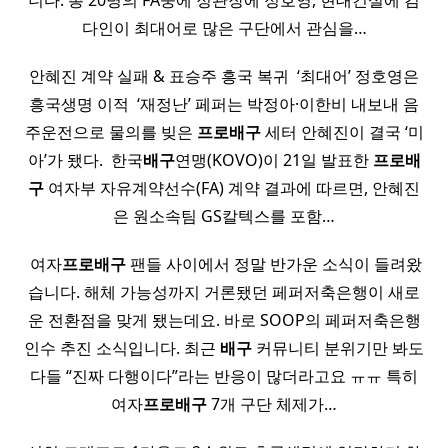
니다. 총 20명의 FA중에 정관장에 정호영, 현대건설에 김
다인이 최대어로 많은 구단에서 관심을…
안혜진 계약 실패 & 표승주 흥국 복귀 ​ ‘최대어’ 정호영은
흥국생명 이적 ​ ‘재정난’ 페퍼는 박정아·이한비 내보내 음
주운전으로 물의를 빚은
프로배구
세터 안혜진이 결국 ‘미
아’가 됐다. ​ 한국
배구
연맹(KOVO)이 21일 발표한
프로배
구
여자부 자유계약선수(FA) 계약 결과에 따르면, 안혜진
은 원소속팀 GS칼텍스를 포함…
​ 여자
프로배구
팬들 사이에서 정말 반가운 소식이 들려왔
습니다. 해체 가능성까지 거론됐던 페퍼저축은행이 새로
운 전환점을 맞게 됐는데요. 바로 SOOP의 페퍼저축은행
인수 추진 소식입니다. 최근
배구
커뮤니티 분위기만 봐도
다들 “진짜 다행이다”라는 반응이 많더라고요 ㅠㅠ 특히
여자
프로배구
7개 구단 체제가…