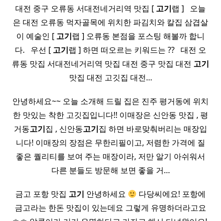
대전 중구 오류동 서대전네거리역 맛집 [
고기
랩 ] ​ ​ 오늘
은 대전 오류동 먹자골목에 위치한 파김치와 칼집 삼겹살
이 예술인 [
고기
랩 ] 오류동 본점을 포스팅 해볼까 합니
다. ​ ​ 우선 [
고기
랩 ] 하면 떠오르는 키워드는 ?? ​ ​ 대전 오
류동 맛집 서대전네거리역 맛집 대전 중구 맛집 대전
고기
맛집 대전 고깃집 대전…
안녕하세요~~ 오늘 소개해 드릴 집은 진주 평거동에 위치
한 맛있는 착한 고깃집입니다!! 이매장은 신안동 맛집 , 평
거동
고기
집 , 신안동
고기
집 하면 바로맞춰버리는 매장입
니다! 이매장의 장점은 무한리필이고, 저렴한 가격에 질
좋은 퀄리티를 보여 주는 매장이라, 저만 알기 아쉬워서
다른 분들도 방문해 보면 좋을 거…
금고 포항 맛집
고기
안녕하세요
다당씨에요! 포항에
금고라는 한돈 맛집이 있는데요 그렇게 유명하더라고요