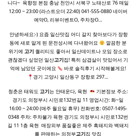
니다~ ​ 육향정 본점 충남 천안시 서북구 노태산로 76 매일
12:00 ~ 23:00 (라스트오더 22:40) 041-555-0880 네이버
예약O, 리뷰이벤트O, 주차장O…
​ 안녕하세요:-) 요즘 일산맛집 어디 갈지 찾아보다가 장항
동에 새로 알게 된 문전성시에 다녀왔어요
깔끔한 분
위기에
고기
퀄리티도 좋아서 일산데이트나 모임 장소로
괜찮겠다 싶었던 일산
고기
집! 특히 삼겹살이 맛있어서 기
억에 남았던 곳이에요
바로 솔직후기 시작해볼게요!
경기 고양시 일산동구 장항로 297…
청춘은 태워도
고기
는 안태운다, 육현 ​
기본정보 주소:
경기도 의정부시 시민로132번길 11 영업시간: 화~일
16:00 ~ 24:00 (매주 월요일 휴무) 전화번호: 0507-1495-
0348 주차: 주차불가 육현 경기도 의정부시 시민로132번
길 11 1층 육현 ​ 매장외부 품질좋은 제주 흑돼지와 백돼지
를 판매하는 의정부
고기
집 맛집