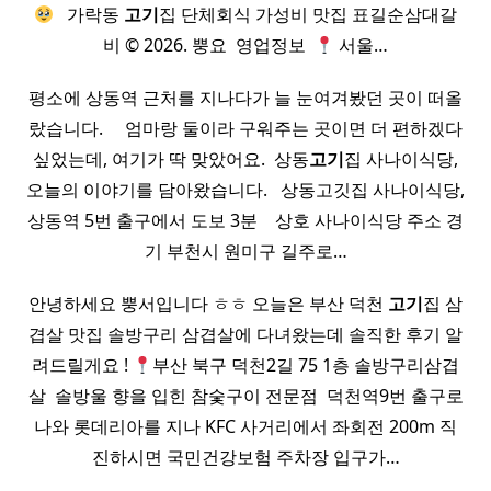
​ ​ 가락동
고기
집 단체회식 가성비 맛집 표길순삼대갈
비 © 2026. 뿡요 ​ 영업정보 ​
서울…
평소에 상동역 근처를 지나다가 늘 눈여겨봤던 곳이 떠올
랐습니다. ​ ​ ​ ​ 엄마랑 둘이라 구워주는 곳이면 더 편하겠다
싶었는데, 여기가 딱 맞았어요. ​ 상동
고기
집 사나이식당,
오늘의 이야기를 담아왔습니다. ​ ​ 상동고깃집 사나이식당,
상동역 5번 출구에서 도보 3분 ​ ​ ​ 상호 사나이식당 주소 경
기 부천시 원미구 길주로…
안녕하세요 뿡서입니다 ㅎㅎ 오늘은 부산 덕천
고기
집 삼
겹살 맛집 솔방구리 삼겹살에 다녀왔는데 솔직한 후기 알
려드릴게요 !
부산 북구 덕천2길 75 1층 솔방구리삼겹
살 ​ 솔방울 향을 입힌 참숯구이 전문점 ​ 덕천역9번 출구로
나와 롯데리아를 지나 KFC 사거리에서 좌회전 200m 직
진하시면 국민건강보험 주차장 입구가…