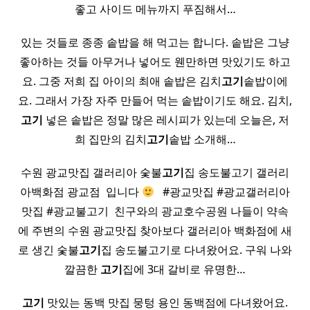
좋고 사이드 메뉴까지 푸짐해서…
있는 것들로 종종 솥밥을 해 먹고는 합니다. 솥밥은 그냥
좋아하는 것들 아무거나 넣어도 웬만하면 맛있기도 하고
요. 그중 저희 집 아이의 최애 솥밥은 김치
고기
솥밥이에
요. 그래서 가장 자주 만들어 먹는 솥밥이기도 해요. 김치,
고기
넣은 솥밥은 정말 많은 레시피가 있는데 오늘은, 저
희 집만의 김치
고기
솥밥 소개해…
수원 광교맛집 갤러리아 숯불
고기
집 송도불고기 갤러리
아백화점 광교점 ​ 입니다
​ ​ #광교맛집 #광교갤러리아
맛집 #광교불고기 ​ 친구와의 광교호수공원 나들이 약속
에 주변의 수원 광교맛집 찾아보다 갤러리아 백화점에 새
로 생긴 숯불
고기
집 송도불고기로 다녀왔어요. 구워 나와
깔끔한
고기
집에 3대 갈비로 유명한…
고기
맛있는 동백 맛집 뭉텅 용인 동백점에 다녀왔어요.