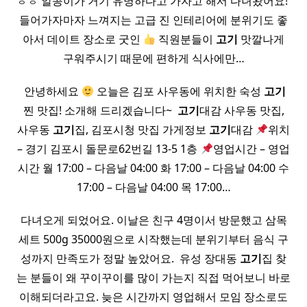
ㅎㅎ 알콩이가 거기 유명하다고 가자고 해서 다녀왔어요! ​
들어가자마자 느껴지는 고급 진 인테리어에 분위기도 좋
아서 데이트 장소로 굿인
직원분들이
고기
맛깔나게
구워주시기 때문에 편하게 식사에만…
​ 안녕하세요
오늘은 김포 사우동에 위치한 숙성
고기
찐 맛집! 소개해 드리겠습니다~ ​
고기
대감 사우동 맛집,
사우동
고기
집, 김포시청 맛집 가게정보
고기
대감
위치
– 경기 김포시 돌문로62번길 13-5 1층
영업시간 – 영업
시간 월 17:00 – 다음날 04:00 화 17:00 – 다음날 04:00 수
17:00 – 다음날 04:00 목 17:00…
다녀오게 되었어요. 이날은 친구 4명이서 방문했고 삼목
세트 500g 35000원으로 시작했는데 분위기부터 음식 구
성까지 만족도가 정말 높았어요. ​ 유성 장대동
고기
집 찾
는 분들이 왜 꾸이꾸이를 많이 가는지 직접 먹어보니 바로
이해되더라고요. 늦은 시간까지 영업해서 모임 장소로도