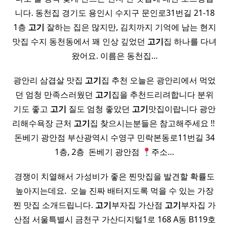
니다. 동천집 경기도 용인시 수지구 문인로31번길 21-18
1층
고기
잘하는 집은 많지만, 김치까지 기억에 남는 현지
맛집 수지 동천동에서 꽤 인상 깊었던
고기
집 하나를 다녀
왔어요. 이름은 동천집…
광안리 삼겹살 맛집
고기
집 추천 오늘은 광안리에서 먹었
던 엄청 만족스러웠던
고기
집을 추천드리려합니다 분위
기도 좋고
고기
질도 엄청 좋았던
고기
맛집이랍니다 광안
리해수욕장 근처
고기
집 찾으시는분들은 참고해주세요 !! ​
돈베기 광안점 부산광역시 수영구 민락본동로11번길 34
1층, 2층 ​ 돈베기 광안점
주소…
경쟁이 치열해서 가성비가 좋은 찐맛집을 발견할 확률도
높아지는데요. ​ 오늘 진짜 배터지도록 먹을 수 있는 가장
찐 맛집 소개드립니다.
고기
부자집 가산점
고기
부자집 가
산점 서울특별시 금천구 가산디지털1로 168 A동 B119호