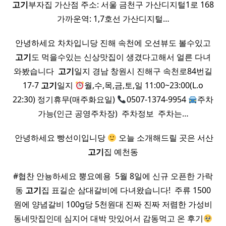
고기
부자집 가산점​ 주소: 서울 금천구 가산디지털1로 168
가까운역: 1,7호선 가산디지털…
안녕하세요 차차입니당 진해 속천에 오션뷰도 볼수있고
고기
도 먹을수있는 신상맛집이 생겼다고해서 얼른 다녀
와봤습니다 ​
고기
일지 경남 창원시 진해구 속천로84번길
17-7
고기
일지
월,수,목,금,토,일 11:00~23:00(L.o
22:30) 정기휴무(매주화요일)
0507-1374-9954
주차
가능(인근 공영주차장) ​ 주차정보 ​ 주차는…
​ 안녕하세요 빵선이입니당
오늘 소개해드릴 곳은 서산
고기
집 예천동
#협찬 안뇽하세요 뿡요예용 ​ 5월 8일에 신규 오픈한 가락
동
고기
집 표길순 삼대갈비에 다녀왔습니다! ​ 주류 1500
원에 양념갈비 100g당 5천원대 진짜 진짜 저렴한 가성비
동네맛집인데 심지어 대박 맛있어서 감동먹고 온 후기