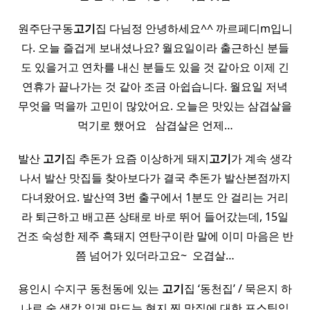
원주단구동
고기
집 다님정 안녕하세요^^ 까르페디m입니
다. 오늘 즐겁게 보내셨나요? 월요일이라 출근하신 분들
도 있을거고 연차를 내신 분들도 있을 것 같아요 이제 긴
연휴가 끝나가는 것 같아 조금 아쉽습니다. 월요일 저녁
무엇을 먹을까 고민이 많았어요. 오늘은 맛있는 삼겹살을
먹기로 했어요 ​ ​ 삼겹살은 언제…
발산
고기
집 추돈가 요즘 이상하게 돼지
고기
가 계속 생각
나서 발산 맛집들 찾아보다가 결국 추돈가 발산본점까지
다녀왔어요. 발산역 3번 출구에서 1분도 안 걸리는 거리
라 퇴근하고 배고픈 상태로 바로 뛰어 들어갔는데, 15일
건조 숙성한 제주 흑돼지 연탄구이란 말에 이미 마음은 반
쯤 넘어가 있더라고요~ ​ 오겹살…
용인시 수지구 동천동에 있는
고기
집 ‘동천집’ / 묵은지 하
나로 술 생각 잊게 만드는 현지 찐 맛집에 대한 포스팅입