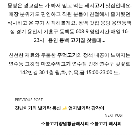
뭉텅은 광교점도 가 봐서 믿고 먹는 돼지
고기
맛집인데요.
매장 분위기도 편안하고 직원 분들이 친절해서 즐거웠던
식사하고 온 후기 시작해볼게요. 동백 맛집 뭉텅 용인동백
점 경기 용인시 기흥구 동백동 608-9 영업시간 매일 16-
23시 ​ ​ 용인 동백
고기
집 찾을때…
신선한 재료와 두툼한 주먹
고기
의 정석 내공이 느껴지는
연수동 고깃집 마포주먹
고기
연수점 인천 연수구 벚꽃로
142번길 30 1층 월,화,수,목,금 15:00-23:00 토,
<span
PREVIOUS POST
class="nav-
갓난아기의
발가락
통신
엄지
발가락
감각이
subtitle
NEXT POST
screen-
​ 소불고기
양념
황금레시피 소불고기 레시피 ​ ​
reader-
text">Page</span>