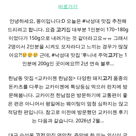
바로가기
안녕하세요, 몽이입니다:D 오늘은 #낙성대 맛집 추천해
드리려고 합니다. 요즘
고기
집 대부분 1인분이 170~180g
이었다가 150g으로 내려가는 것 같더라고요ㅠㅠ 그래서
2명이서 2인분을 시켜도 모자라다고 느끼는 경우가 많잖
아요?!
근데, #낙성대 맛집 ‘후니네 주먹
고기
‘는 1
인분에 200g인 곳이에요!!!! 2년 연속 블루…
한남동 맛집 <교카이젠 한남점> 다양한 돼지
고기
품종의
돈카츠를 다루는 교카이젠에 특상등심 먹으러 런치에 방
문해봅니다. 교카이전 한남점은 방문하기에 교통편이 좋
은 편은 아니어서 평일에는 웨이팅이 엄청 심하지는 않고
적당한 편입니다. 참고로 이전에 방문했던 교카이젠 후기
는 다음과 같습니다. 2026년 2월…
대구 수성못
고기
맛집 연막창 ​ 주말에 한 끼는 외식이 국