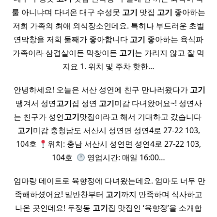
룰 아니냐며 다녀온 대구 수성못
고기
맛집
고기
좋아하는
저희 가족의 최애 외식장소인데요. 특히나 부드러운 초벌
연막창을 저희 둘째가 좋아합니다
고기
좋아하는 육식파
가족이라 삼겹살이든 막창이든
고기
는 가리지 않고 잘 먹
지요 1. 위치 및 주차 핫한…
​ 안녕하세요! 오늘은 서산 성연에 친구 만나러왔다가
고기
땡겨서 성연
고기
집 성연
고기
미감 다녀왔어요~! 성연사
는 친구가 성연
고기
맛집이라고 해서 기대하고 갔습니다 ​
고기
미감 충청남도 서산시 성연면 성연4로 27-22 103,
104호
위치: 충남 서산시 성연면 성연4로 27-22 103,
104호 ​
영업시간: 매일 16:00…
​ 엄마랑 데이트로 육향정에 다녀왔는데요. 엄마도 너무 만
족해하셨어요! 밑반찬부터
고기
까지 만족하며 식사하고
나온 곳인데요! 두정동
고기
집 맛집인 ‘육향정’을 소개합