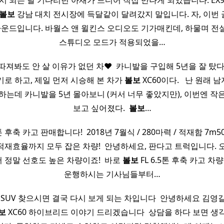
출시 되는 날 기다리던 아재가 드디어 직접 만나게 되었습니다. E
볼보
강남 대치 전시장에 득달같이 달려갔지 말입니다. 자, 이번
사운드입니다. 바월스 앤 윌킨스 오디오도 기가매킨데, 하물며 
스튜디오 모드가 적용되었을…
따져봐도 안 살 이유가 없던 차♥ ​ 카니발을 구입해 5년을 잘 탔다
기로 하고, 제일 먼저 시승해 본 차가
볼보
XC60이다. ​ ​ 난 원래
하는데 카니발을 5년 몰아보니 (커서 너무 좋았지만), 이번엔 작은
보고 싶어졌다. ​
볼보
…
5톤 후축 카고 판매합니다! ​ 2018년 7월식 / 280마력 / 적재함 7m5
+ 적재효율까지 모두 잡은 차량! ​ 안녕하세요, 판다고 트럭입니다.
정말 선호도 높은 차량이죠! ​ 바로
볼보
FL 6.5톤 후축 카고 차량
운행하시는 기사님들부터…
 SUV 찾으시면 결국 다시 보게 되는 차입니다 ​ 안녕하세요 김영
보
XC60 하이브리드 이야기 드리겠습니다 ​ 상담을 하다 보면 생