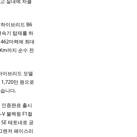
고 실내에 차콜
 하이브리드 B6
동변속기 탑재를 하
 462마력에 최대
6Km까지 순수 전
 하이브리드 모델
 1,720만 원으로
같습니다.
m로 인증완료 출시
5-V 블랙윙 F1컬
스 SE 테토네로 공
 뉴 그랜저 페이스리