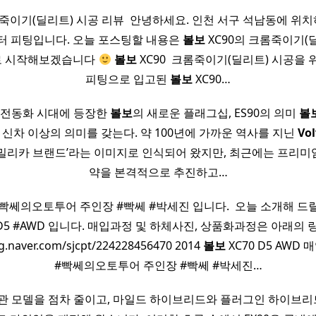
롬죽이기(딜리트) 시공 리뷰 ​ 안녕하세요. 인천 서구 석남동에 
터 피팅입니다. 오늘 포스팅할 내용은
볼보
XC90의 크롬죽이기(
바로 시작해보겠습니다
볼보
XC90 ​ 크롬죽이기(딜리트) 시공을
피팅으로 입고된
볼보
XC90…
뷰 전동화 시대에 등장한
볼보
의 새로운 플래그십, ES90의 의미
볼
한 신차 이상의 의미를 갖는다. 약 100년에 가까운 역사를 지닌
Vol
패밀리카 브랜드’라는 이미지로 인식되어 왔지만, 최근에는 프리미
약을 본격적으로 추진하고…
빡쎄의오토투어 주인장 #빡쎄 #박세진 입니다. ​ 오늘 소개해 드릴
#D5 #AWD 입니다. 매입과정 및 하체사진, 상품화과정은 아래의
og.naver.com/sjcpt/224228456470 2014
볼보
XC70 D5 AWD
#빡쎄의오토투어 주인장 #빡쎄 #박세진…
관 모델을 점차 줄이고, 마일드 하이브리드와 플러그인 하이브리드