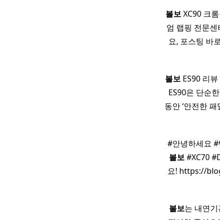
볼보
XC90 크
엄 랩핑 전문센
요, 포스팅 
볼보
ES90 리
ES90은 단순
동안 ‘안전한 
#안녕하세요 #
볼보
#XC70 
요! https://bl
볼보
는 내연기