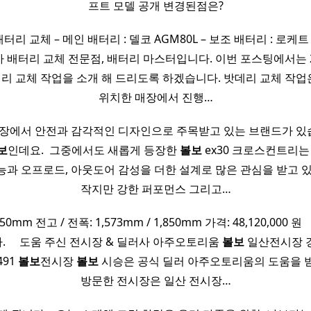
프트 모델 공개 변경된점은?
배터리 교체 – 메인 배터리 : 델코 AGM80L – 보조 배터리 : 로케트
차 배터리 교체 전문점, 배터리 마스터입니다. 이번 포스팅에서는 
터리 교체 작업을 소개 해 드리도록 하겠습니다. 밧데리 교체 작
위치한 매장에서 진행…
장에서 안전과 감각적인 디자인으로 주목받고 있는 브랜드가 있습니
보
인데요. ​ 그중에서도 새롭게 등장한
볼보
ex30 크로스컨트리는 
능과 오프로드, 아웃도어 감성을 더한 설계로 많은 관심을 받고 있습
작지만 강한 퍼포먼스 그리고…
650mm 전고 / 전폭: 1,573mm / 1,850mm 가격: 48,120,000 원 ​ 
​ ​ ​ ​ 도움 주신 전시장 & 딜러사 아주오토리움
볼보
일산전시장 
491
볼보
전시장
볼보
시승은 공식 딜러 아주오토리움의 도움을 
방문한 전시장은 일산 전시장…