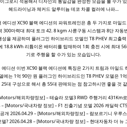
하이그로시 적용해서 디자인의 통일감을 완성한 모습을 볼 수가 있
헤드라이닝과 체커드 알루미늄 데코 차콜 컬러에 나파…
랙 에디션 XC90 블랙 에디션의 파워트레인은 총 두 가지로 마일드
300마력대 최대 토크 42. 8 kgm 사륜구동 시스템과 8단 자
성을 제공하며 플러그인 하이브리드 모델인 T8 PHEV 최고출력
gm에 18.8 kWh 리튬이온 배터리를 탑재하여 1회 충전 시에 최대 5
기로 주행을 할 수가 있는 모습입니다.
랙 에디션 이번 XC90 블랙 에디션에 특징은 2가지 트림과 마일드
모델에는 1억 90만 원 플러그인 하이브리드인 T8 PHEV 모델은 1억
대 25대 구성으로 해서 총 55대 판매되는 점 참고하시면 좋을 것 
6 – [Motors/해외차량정보] – 테슬라 모델3 RWD 주행거리 431K
.04 – [Motors/국내차량 정보] – F1 진출기념 모델 2026 캐딜락 CT
공개 2026.04.29 – [Motors/해외차량정보] – 람보르기니 우루
델? 2026.04.28 – [Motors/국내차량 정보] – 현대자동차 더