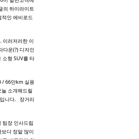
X90이 일반고객에
 글의 하이라이트
전설적인 에비로드
. 이러저러한 이
 남자다운(?) 디자인
 소형 SUV를 타
0 / 66만km 실용
 오늘 소개해드릴
입니다. ​ ​ 장거리
길 팀장 인사드립
각보다 정말 많이