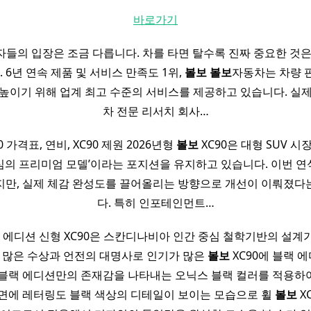
바로가기
자들의 입장은 조금 다릅니다. 차를 타면 탈수록 진짜 중요한 것은 
죠. 6년 연속 제품 및 서비스 만족도 1위,
볼보
볼보
자동차는 차량 
높이기 위해 업계 최고 수준의 서비스를 제공하고 있습니다. 실
차 전문 리서치 회사…
0 가격표, 연비, XC90 제원 2026년형
볼보
XC90은 대형 SUV 시
심의 프리미엄 모델’이라는 포지션을 유지하고 있습니다. 이번 연
지만, 실제 체감 완성도를 끌어올리는 방향으로 개선이 이뤄졌다
다. 특히 인포테인먼트…
랙 에디션 신형 XC90은 스칸디나비아 인간 중심 철학기반의 설계
로 많은 수상과 언전의 대명사로 인기가 많은
볼보
XC90에 블랙 
 블랙 에디션만의 존재감을 나타내는 오닉스 블랙 컬러를 적용하
면에 레터링도 블랙 색상의 디테일이 보이는 모습으로 휠
볼보
X