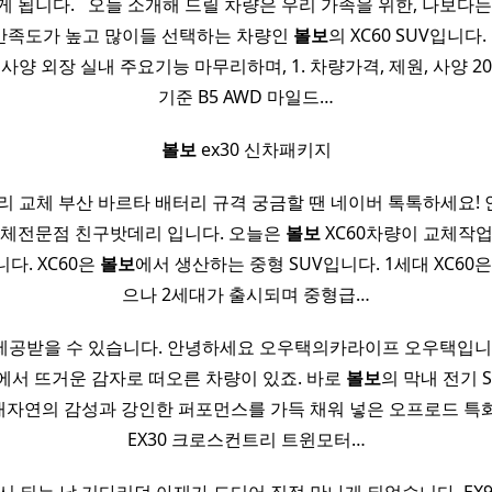
 됩니다. ​ ​ 오늘 소개해 드릴 차량은 우리 가족을 위한, 나보다
만족도가 높고 많이들 선택하는 차량인
볼보
의 XC60 SUV입니다. ​ ​ ​
 사양 외장 실내 주요기능 마무리하며, 1. 차량가격, 제원, 사양 202
기준 B5 AWD 마일드…
​
볼보
ex30 신차패키지 ​
데리 교체 부산 바르타 배터리 규격 궁금할 땐 네이버 톡톡하세요!
체전문점 친구밧데리 입니다. 오늘은
볼보
XC60차량이 교체작
다. XC60은
볼보
에서 생산하는 중형 SUV입니다. 1세대 XC60은
으나 2세대가 출시되며 중형급…
제공받을 수 있습니다. 안녕하세요 오우택의카라이프 오우택입니다
에서 뜨거운 감자로 떠오른 차량이 있죠. 바로
볼보
의 막내 전기 
자연의 감성과 강인한 퍼포먼스를 가득 채워 넣은 오프로드 특
EX30 크로스컨트리 트윈모터…