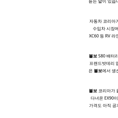
듣는 말이 있습
자동차 코리아가
수입차 시장
XC60 등 RV
볼보
S80 배터
프랜드밧데리 
은
볼보
에서 생
볼보
코리아가 올
다녀온 EX90
가격도 아직 공