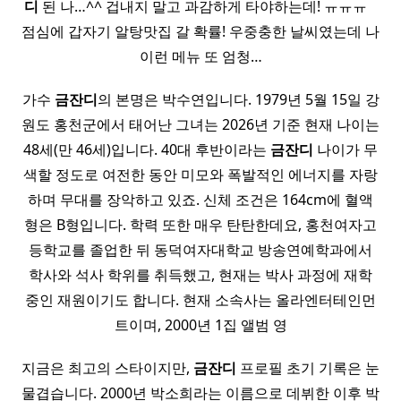
디
된 나…^^ 겁내지 말고 과감하게 타야하는데! ㅠㅠㅠ ​ ​ ​
점심에 갑자기 알탕맛집 갈 확률! 우중충한 날씨였는데 나
이런 메뉴 또 엄청…
가수
금잔디
의 본명은 박수연입니다. 1979년 5월 15일 강
원도 홍천군에서 태어난 그녀는 2026년 기준 현재 나이는
48세(만 46세)입니다. 40대 후반이라는
금잔디
나이가 무
색할 정도로 여전한 동안 미모와 폭발적인 에너지를 자랑
하며 무대를 장악하고 있죠. 신체 조건은 164cm에 혈액
형은 B형입니다. 학력 또한 매우 탄탄한데요, 홍천여자고
등학교를 졸업한 뒤 동덕여자대학교 방송연예학과에서
학사와 석사 학위를 취득했고, 현재는 박사 과정에 재학
중인 재원이기도 합니다. 현재 소속사는 올라엔터테인먼
트이며, 2000년 1집 앨범 영
지금은 최고의 스타이지만,
금잔디
프로필 초기 기록은 눈
물겹습니다. 2000년 박소희라는 이름으로 데뷔한 이후 박