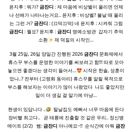
윤지후 : 뭐가?
금잔디
: 제 마음에 비상벨이 울리면 언제
나 선배가 나타나는거요.. 윤지후 : 비상벨? 불날 때 울리
는 그런 거?
금잔디
: (끄덕끄덕) 네 윤지후 : 시켜줘 그럼
금잔디
: 뭘요? 윤지후 :
금잔디
명예소방관 ​ 갑자기 추억
소환
제 덕질의 시작인…
3월 25일, 26일 양일간 진행된 2026
금잔디
문화제에서
휴스꾸 부스를 운영한 이야기를 써보려고 함!!! 따로 모아
놓으면 좋겠다는 생각이 들어서…
시작은 한솔, 성훈이
었나..? 전부터 (고령화 동아리) 휴스꾸를 알릴 목적으로
부스를 해보자는 이야기가 많이 나왔었다 ​ 나도 좋았지만
일이 더 생길 걸 알기에 마냥…
현생이 있답니다 ..
​ 털날집도 예뻐서 너무 마음에 든다
장비빨 최고다.. ​ ​ 곧 태릉에 진출할 것 같은 우리.. 정신병
메이트 (2/2) ​ ​ 쌤:
금잔디
아니예요~!! ​ 순식간에 아웍
금잔