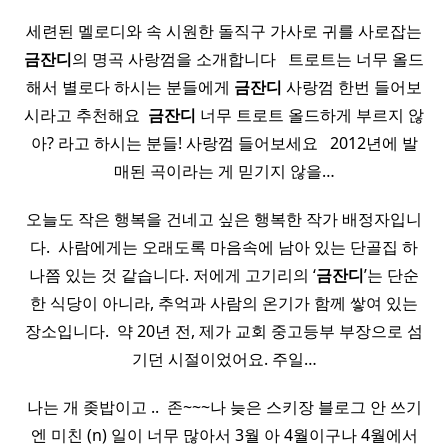
세련된 멜로디와 속 시원한 돌직구 가사로 귀를 사로잡는
금잔디
의 명곡 사랑껌을 소개합니다 ​ ​ 트로트는 너무 올드
해서 별로다 하시는 분들에게
금잔디
사랑껌 한번 들어보
시라고 추천해요 ​
금잔디
너무 트로트 올드하게 부르지 않
아? 라고 하시는 분들! 사랑껌 들어보세요 ​ ​ 2012년에 발
매된 곡이라는 게 믿기지 않을…
오늘도 작은 행복을 건네고 싶은 행복한 작가 배정자입니
다. ​ 사람에게는 오래도록 마음속에 남아 있는 단골집 하
나쯤 있는 것 같습니다. 저에게 고기리의 ‘
금잔디
’는 단순
한 식당이 아니라, 추억과 사람의 온기가 함께 쌓여 있는
장소입니다. ​ 약 20년 전, 제가 교회 중고등부 부장으로 섬
기던 시절이었어요. 주일…
나는 개 좆밥이고 .. ​ 존~~~나 늦은 스키장 블로그 안 쓰기
엔 미친 (n) 일이 너무 많아서 3월 아 4월이구나 4월에서