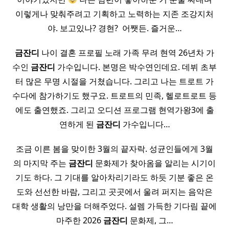
이렇게나 맞춰주려고 기획하고 노력하는 지존 조강지처
야. 보고있나? 경현? ​ 어쨋든. 즐거운…
금잔디
나이 결혼 프로필 노래 가족 무려 현역 26년차 가
수인
금잔디
가수입니다. 본명은 박수연인데요. 데뷔 초부
터 많은 무명 시절을 거쳤습니다. 그리고 나는 트로트 가
수다에 참가하기도 했구요. 트로트의 민족, 헬로트로트 등
에도 출연했죠. 그리고 오디션 프로그램 현역가왕3에 출
연하게 된
금잔디
가수입니다…
조금 이른 봄을 맞이한 3월의 끝자락. 성균인들에게 3월
의 마지막 주는
금잔디
문화제가 찾아옴을 알리는 시기이
기도 하다. 그 기대를 알아차리기라도 하듯 기분 좋은 온
도와 선선한 바람, 그리고 곳곳에서 울려 퍼지는 음악은
대학 생활의 낭만을 더해주었다. 설렘 가득한 기다림 끝에
마주한 2026
금잔디
문화제, 그…