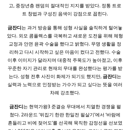
고, 중장년층 팬덤의 절대적인 지지를 받았다. 정통 트로
트 창법과 구성진 음색이 강점으로 꼽힌다.
금잔디
는 과거 방송을 통해 성형 사실을 솔직하게 털어놓
았다. 외모 콤플렉스를 극복하고 새로운 도전을 위해 체형
교정과 안면 윤곽 수술을 했다고 밝혔다. 무명 생활을 정
리하고 다시 시작하고 싶은 마음이 컸다고 전했다. 수술
이후 이미지가 달라지며 대중적 주목도가 높아졌고, 이후
꾸준한 자기 관리로 현재의 무대를 완성했다는 평가를 받
는다. 성형 전후 사진이 화제가 되기도 했지만,
금잔디
는
실력과 노력으로 인정받는 가수가 되고 싶다는 뜻을 여러
차례 강조했다.
금잔디
는 현역가왕3 준결승 무대에서 치열한 경쟁을 펼
쳤다. 2라운드 ‘뒤집기 한판 한일전 필살기’에서 ‘바람에
흔들리고 비에 젖어도’를 선곡해 묵직한 감정선을 선보였