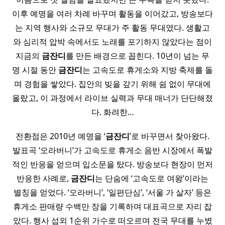
이후 예명을 여러 차례 바꾸며 활동을 이어갔고, 방송보다
는 지역 행사와 소규모 무대가 주 활동 무대였다. 생활고
와 심리적 압박 속에서도 노래를 포기하지 않았다는 점이
지금의
금잔디
를 만든 배경으로 꼽힌다. 10년이 넘는 무
명 시절 동안
금잔디
는 고속도로 휴게소와 지방 축제를 돌
며 경험을 쌓았다. 집안의 빚을 갚기 위해 쉼 없이 무대에
올랐고, 이 과정에서 라이브 실력과 무대 매너가 단단해졌
다. 화려한…
전환점은 2010년 예명을 ‘
금잔디
’로 바꾸면서 찾아왔다.
발표곡 ‘오라버니’가 고속도로 휴게소 음반 시장에서 폭발
적인 반응을 얻으며 입소문을 탔다. 방송보다 현장이 먼저
반응한 사례로,
금잔디
는 단숨에 ‘고속도로 여왕’이라는
별칭을 얻었다. ‘오라버니’, ‘일편단심’, ‘서울 가 살자’ 등은
휴게소 판매량 수백만 장을 기록하며 대표곡으로 자리 잡
았다. 행사 섭외 1순위 가수로 떠오르며 전국 무대를 누볐