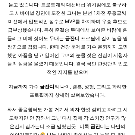
들고 있습니다. 트로트계의 대선배급 위치임에도 불구하
고 서바이벌 경연에 도전한 그녀는 본선 1차전 주홍글씨
미션에서 압도적인 점수로 MVP를 차지하며 우승 후보로
급부상했습니다. 특히 준결승 무대에서 보여준 바람에 흔
들리고 비에 젖어도 무대는
금잔디
프로필에 길이 남을 명
장면으로 꼽힙니다. 한때 건강 문제로 가수 은퇴까지 고민
했던 아픔을 딛고 일어선 그녀의 눈물 젖은 진심이 시청자
들의 심금을 울렸기 때문입니다. 결국 국민 판정단의 압도
적인 지지를 받으며
지금까지 가수
금잔디
의 나이, 결혼, 성형, 그리고 화려한
프로필까지 상세히 살펴보았습니다.
와서 졸음쉼터도 가봄 거기서 의자 한껏 젖히고 자려고 시
도햇지만 안 잠와서 그냥 다시 집에 감 스키장 인구가 많
은건지 집가는디 조금 밀렸던듯 ​ ​ 비록
금잔디
는 나만의
이야기였지만
나는 남편이 좋아하눈 거 눈물 짜내며