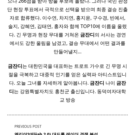
으나 266점을 받아 방출 후보에 올랐다. 그러나 국민 판정
단 현장 투표에서 극적으로 선택을 받으며 최종 결승 진출
자로 합류했다. 이수연, 차지연, 홍지윤, 구수경, 빈예서,
솔지, 강혜연, 김태연, 홍자와 함께 TOP10에 이름을 올렸
다. 긴 무명과 현장 무대를 거쳐온
금잔디
의 서사는 경연
에서도 강한 울림을 남겼고, 결승 무대에서 어떤 결과를
만들어낼지…
금잔디
는 대한민국을 대표하는 트로트 가수로 긴 무명 시
절을 극복하고 대중적 인기를 얻은 실력파 아티스트입니
다. 오늘 그녀를 자세하게 알아봅니다.
금잔디
나이
금잔
디
는 강원특별자치도 홍천군 출신입니다. 동덕여자대학
교 방송
<span
PREVIOUS POST
class="nav-
엘리야2(Elijah 2.0) 대드론 레이더 경쟁 분석