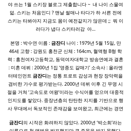
야 쓰는 1월 스키장 블로그 제출합니다 ~ ​ 내 나이 스물여
덟. 스키는 처음인디 ? 맨날 썰매나 타다가 하 서른 전에
스키는 타봐야지 지금도 몸이 예전같지가 않은데 ;; ​ 뭐 이
러다가 냅다 스키타러감 ​ 아…
본명 : 박수연 이름 :
금잔디
나이 : 1979년 5월 15일, 만
46세 고향 : 강원도 홍천군 신체 : 164cm, 혈액형 B형 학
력 : 홍천여자고등학교, 동덕여자대학교 방송연예과 결혼
: 미혼 데뷔 : 2000년 1집 ‘영종도 갈매기’ 소속사 : 올라엔
터테인먼트
금잔디
는 정통 트로트 감성과 현장 장악력을
겸비한 가수로 평가받는다. 2000년 데뷔 이후 긴 무명 시
절을 거쳐 ‘고속도로 여왕’이라는 수식어를 얻으며 대중적
인지도를 쌓았다. 중장년층의 탄탄한 지지를 기반으로 행
사 무대에서 독보적인 존재감을 보여왔고, 최근에는 경연
금잔디
의 시작은 화려하지 않았다. 2000년 ‘박소희’라는
이름으로 첫 앨범을 발표했지만 큰 주목을 받지 못했다.